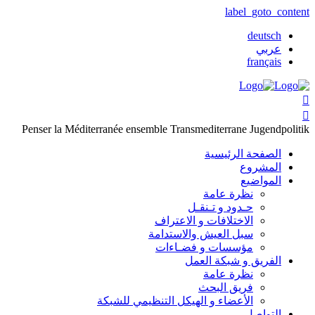
label_goto_content
deutsch
عربي
français


Penser la Méditerranée ensemble
Transmediterrane Jugendpolitik
الصفحة الرئيسية
المشروع
المواضيع
نظرة عامة
حـدود و تـنقـل
الاختلافات و الاعتراف
سبل العيش والاستدامة
مؤسسات و فضـاءات
الفريق و شبكة العمل
نظرة عامة
فريق البحث
الأعضاء و الهيكل التنظيمي للشبكة
التواصل