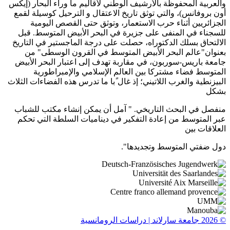
والعربية المحفوظة بالأرشيف الوطني لأقاليم ما وراء البحار (إيكس
أون بروفانس)، والتي توثق تاريخ الاعتقال و الترحيل كوسيلة لقمع
الجزائريين أثناء حرب الاستعمار، وتوثق حتى القصص اليومية
للسجناء في المنفى على جزيرة في البحر الأبيض المتوسط. قبل
الالتحاق بسلك الدكتوراه، حصلت على درجة الماجستير في التاريخ
بعنوان"عالم البحر الأبيض المتوسط في القرون الوسطى" من
جامعة باريس-سوربون، في مقاربة تهدف إلى اعتبار البحر الأبيض
المتوسط فضاء مشتركا بين العالم الإسلامي والإمبراطورية
البيزنطية والغرب اللاتيني؛ إذ غال ًبا ما تدرس هذه الفضاءات الثلاث
بشكل
منفصل في البحث التاريخي. " آمل أن يمكن إنشاء مكتب للشباب
عبر المتوسط من إعادة التفكير في ديناميات السلطة التي تحكم
العلاقات بين
دول ضفتي المتوسط وتجديدها".
© 2026 جامعة سارلاند | دراسات الرومانسية