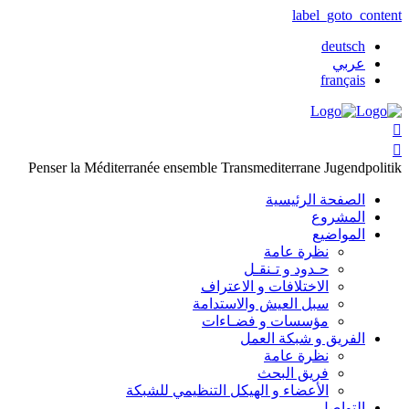
label_goto_content
deutsch
عربي
français


Penser la Méditerranée ensemble
Transmediterrane Jugendpolitik
الصفحة الرئيسية
المشروع
المواضيع
نظرة عامة
حـدود و تـنقـل
الاختلافات و الاعتراف
سبل العيش والاستدامة
مؤسسات و فضـاءات
الفريق و شبكة العمل
نظرة عامة
فريق البحث
الأعضاء و الهيكل التنظيمي للشبكة
التواصل