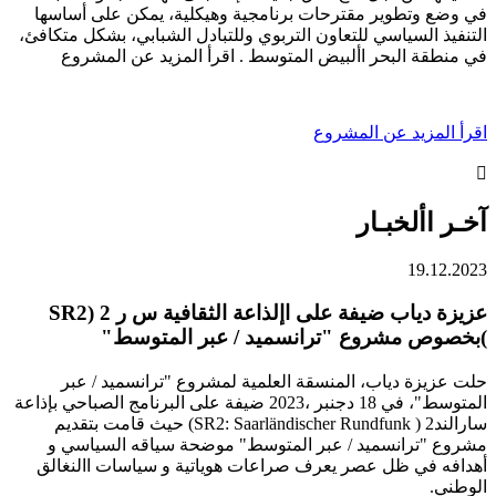
في وضع وتطوير مقترحات برنامجية وهيكلية، يمكن على أساسها
التنفيذ السياسي للتعاون التربوي وللتبادل الشبابي، بشكل متكافئ،
في منطقة البحر األبيض المتوسط . اقرأ المزيد عن المشروع
اقرأ المزيد عن المشروع

آخـر األخبـار
19.12.2023
عزيزة دياب ضيفة على اإلذاعة الثقافية س ر 2 (SR2
)بخصوص مشروع "ترانسميد / عبر المتوسط"
حلت عزيزة دياب، المنسقة العلمية لمشروع "ترانسميد / عبر
المتوسط"، في 18 دجنبر ،2023 ضيفة على البرنامج الصباحي بإذاعة
سارالند2 ( SR2: Saarländischer Rundfunk) حيث قامت بتقديم
مشروع "ترانسميد / عبر المتوسط" موضحة سياقه السياسي و
أهدافه في ظل عصر يعرف صراعات هوياتية و سياسات االنغالق
الوطني.