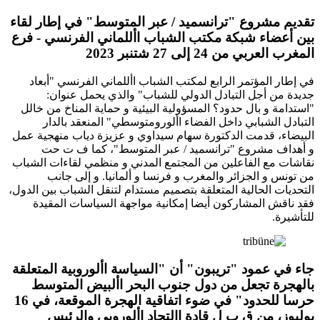
تقديم مشروع "ترانسميد / عبر المتوسط" في إطار لقاء
بين أعضاء شبكة مكتب الشباب األلماني الفرنسي - فرع
المغرب العربي من 24 إلى 27 شتنبر 2023
في إطار المؤتمر الرابع لمكتب الشباب األلماني الفرنسي "أبعاد
جديدة من أجل التبادل الدولي للشباب" والذي يحمل عنوان:
"استدامة و بال حدود؟ المسؤولية البيئية و حماية المناخ من خالل
التبادل الشبابي داخل الفضاء األورومتوسطي" المنعقد بالدار
البيضاء، قدمت الدكتورة سهام سيداوي و عزيزة دياب منهجية عمل
و أهداف مشروع "ترانسميد / عبر المتوسط"، كما ف ت حت
نقاشات مع الفاعلين من المجتمع المدني و منظمي لقاءات الشباب
من تونس و الجزائر والمغرب و فرنسا و ألمانيا. و إلى جانب
التحديات الحالية المتعلقة بتصميم مستدام لتنقل الشباب بين الدول،
فقد ناقش المشاركون أيضا إمكانية مواجهة السياسات المقيدة
للتأشيرة.
جاء في عمود "تريبون" أن "السياسة األوروبية المتعلقة
بالهجرة تجعل من دول جنوب البحر األبيض المتوسط
حرسا للحدود" في ضوء اتفاقية الهجرة الموقعة، في 16
يوليوز، من ق ب ل قادة االتحاد األوروبي والرئيس