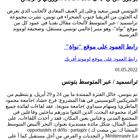
التونسي قيس سعيد وعلى إثر العنف المعادي لألجانب الذي تعرض
له الجئون من أفريقيا جنوب الصحراء في تونس، نشرت مجموعة
ترانسميد / عبر المتوسط لألبحاث مقاال نقديا في عمود كل من
موقع "نواة"، وهو منبر إعالمي تونسي مستقل، وصحيفة لوموند
الفرنسية.
رابط العمود على موقع "نواة"
رابط العمود على موقع لوموند أفريك
01.05.2022
ترانسميد / عبر المتوسط بتونس
تم بتونس، خالل الفترة الممتدة ما بين 24 و 29 أبريل، و بتنظيم من
الشريكتين التونسيتين في هذا المشروع: فرح حشاد )جامعة محمود
الماطري( وسهام سيداوي )جامعة منوبة(، عقد لقاءات لفائدة جميع
أفراد مجموعة البحث، الذين التقوا بدورهم بباحثين وفاعلين في
المجتمع المدني و فنانين بعين المكان، فقد ر أخذت اللقاءات، على
سبيل المثال، شكل مائدة مستديرة بعنوان: البحر األبيض المتوسط
المتشا ك: بين مشت ك ) opportunités et défis : partagée
Méditerranée La ر التحديات و الفرص من أجل مستقبل كما أ على