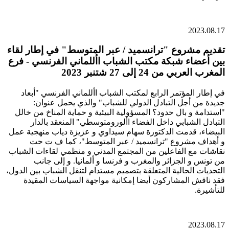
2023.08.17
تقديم مشروع "ترانسميد / عبر المتوسط" في إطار لقاء
بين أعضاء شبكة مكتب الشباب األلماني الفرنسي - فرع
المغرب العربي من 24 إلى 27 شتنبر 2023
في إطار المؤتمر الرابع لمكتب الشباب األلماني الفرنسي "أبعاد
جديدة من أجل التبادل الدولي للشباب" والذي يحمل عنوان:
"استدامة و بال حدود؟ المسؤولية البيئية و حماية المناخ من خالل
التبادل الشبابي داخل الفضاء األورومتوسطي" المنعقد بالدار
البيضاء، قدمت الدكتورة سهام سيداوي و عزيزة دياب منهجية عمل
و أهداف مشروع "ترانسميد / عبر المتوسط"، كما ف ت حت
نقاشات مع الفاعلين من المجتمع المدني و منظمي لقاءات الشباب
من تونس و الجزائر والمغرب و فرنسا و ألمانيا. و إلى جانب
التحديات الحالية المتعلقة بتصميم مستدام لتنقل الشباب بين الدول،
فقد ناقش المشاركون أيضا إمكانية مواجهة السياسات المقيدة
للتأشيرة.
2023.08.17