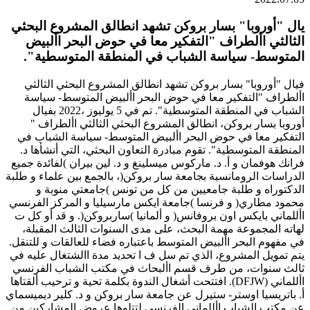
يال "أوروبا" بسار بروكن تشهد انطالق المشروع البحثي
الثالثي األطراف "التفكير معا في حوض البحر األبيض
المتوسط- سياسة الشباب في المنطقة المتوسطية".
فيال "أوروبا" بسار بروكن تشهد انطالق المشروع البحثي الثالثي
األطراف "التفكير معا في حوض البحر األبيض المتوسط- سياسة
الشباب في المنطقة المتوسطية". تم في 5 يوليوز ،2022 بفيال
أوروبا بسار بروكن، انطالق المشروع البحثي الثالثي األطراف "
التفكير معا في حوض البحر األبيض المتوسط- سياسة الشباب في
المنطقة المتوسطية". تقوم مبادرة التعاون البحثي، التي أنشأها د.
فرانك هوفمان و أ. د. ماركوس ميسلينغ و د. لين بيران )لفائدة جميع
الدراسات الرومانسية بجامعة سار بروكن(، بالجمع بين علماء و طلبة
الدكتوراه و طلبة جامعيين من كل من تونس )جامعتي منوبة و
محمود مطاري( و فرنسا )جامعة ايكس مارسيليا و المركز الفرنسي
األلماني بايكس اون بروفانس( و ألمانيا )ساربروكن(. و قد أو كل ت
لهاته المجموعة مهمة البحث، على مدى السنوات الثالث المقبلة،
في مفهوم البحر األبيض المتوسط باعتباره فضاء للعالقات و للتنقل.
يتم تمويل المشروع، الذي تم سل ف ا تحديد مدة االشتغال عليه في
ثالث سنوات، من طرف قسم األبحاث في مكتب الشباب الفرنسي
األلماني (DFJW). افتتحت أشغال الندوة بكلمة تحية و ترحيب ألقتاها
أ. باتريسيا اوستر- ستيرل عن جامعة سار بروكن و د. كلير ديميسماي
عن مكتب الشباب األلماني الفرنسي لتتلوها عروض المشاركين من