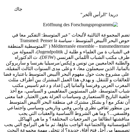
جاك
دريدا "الرأس اآلخر"
تضم المجموعة الثالثية لألبحاث "عبر المتوسط: التفكير معا في
حوض البحر األبيض المتوسط - سياسة Transmed: Penser la
Méditerranée ensemble – transmediterrane ( "المتوسطية المنطقة
في الشباب ة من العلماء و طلبة ل Jugendpolitik)، الممولة من
طرف مكتب الشباب األلماني الفرنسي (DFJW)، ث الدكتوراه
والطلبة الجامعيين من تونس و إيكس/مرسيليا بفرنسا و ساربروكن
بألمانيا، الذين سيعملون معا، ء وعلى مدى السنوات الثالث المقبلة،
على مشروع بحث حول مفهوم البحر األبيض المتوسط باعتباره فضا
للعالقات و للتنقل. و يهدف هذا العمل المشترك بين أطراف مثلث
المغرب العربي وفرنسا وألمانيا إلى إعداد و دعم تأسيس مكتب
شباب المتوسط، على المستويين المفاهيمي و السياسي، مع أخذ
خلفية التاريخ االستعماري وسياسات العزلة بعين االعتبار. فما معنى
أن نفكر مع ا و بشكل مشترك في منطقة البحر األبيض المتوسط
من منظور ثقافي نظري وأدبي وفني وتاريخي وسياسي واجتماعي
وفلسفي...؟ وما هي الشروط األساسية والعقبات التي يجب
مناقشتها انطالقا من المرجعيات المختلفة؟ و ما هي الهياكل
المؤسساتية واالجتماعية الواجب بناؤها، ثم ما هي البرامج التي يجب
تصميمها من أجل فتح آفاق جديدة؟ إذ تتجلى مهمة مجموعة البحث