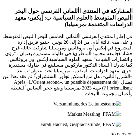
المشاركة في المنتدى األلماني الفرنسي حول البحر
األبيض المتوسط (العلوم السياسية ب: إيكس/ معهد
الدراسات المتقدمة بمرسيليا)
في إطار المنتدى الفرنسي األلماني الخامس للبحر األبيض المتوسط،
و على مدى ثالثة أيام، من 24 إلى 26 نونبر، اجتمع فريق إدارة
المشروع في إيكس أون بروفانس ومرسيليا شاركت خالله فرح
حشاد )جامعة محمود الماطري( في طاولة مستديرة بعنوان : "رؤى
و انتظارات الشباب" بمعهد العلوم السياسية ايكس اون بروفانس،
كما شارك األستاذ الدكتور ماركوس ميسلينغ في طاولة مستديرة
أخرى بمعهد الدراسات المتقدمة بمرسيليا تحت عنوان: ب عد
»الشرق الثاني«، هل من الممكن تجاوز االستشراق؟ تم فقد ،هذا عن
فضال .(Après «L’Orient second», un possible dépassement de
l’orientalisme ?) سنة 2023 بمرسيليا وضع حجر األساس ألنشطة
وأعمال مجموعة األبحاث.
2022.07.05