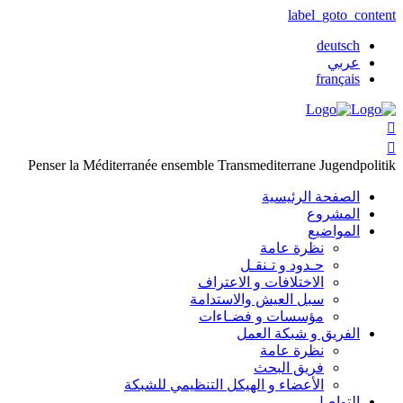
label_goto_content
deutsch
عربي
français


Penser la Méditerranée ensemble
Transmediterrane Jugendpolitik
الصفحة الرئيسية
المشروع
المواضيع
نظرة عامة
حـدود و تـنقـل
الاختلافات و الاعتراف
سبل العيش والاستدامة
مؤسسات و فضـاءات
الفريق و شبكة العمل
نظرة عامة
فريق البحث
الأعضاء و الهيكل التنظيمي للشبكة
التواصل