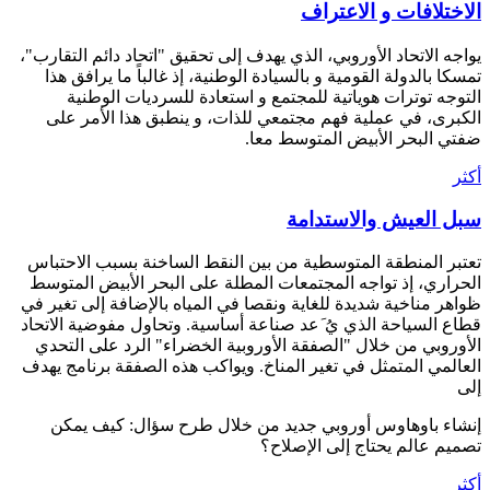
الاختلافات و الاعتراف
يواجه الاتحاد الأوروبي، الذي يهدف إلى تحقيق "اتحاد دائم التقارب"،
تمسكا بالدولة القومية و بالسيادة الوطنية، إذ غالباً ما يرافق هذا
التوجه توترات هوياتية للمجتمع و استعادة للسرديات الوطنية
الكبرى، في عملية فهم مجتمعي للذات، و ينطبق هذا الأمر على
ضفتي البحر الأبيض المتوسط معا.
أكثر
سبل العيش والاستدامة
تعتبر المنطقة المتوسطية من بين النقط الساخنة بسبب الاحتباس
الحراري، إذ تواجه المجتمعات المطلة على البحر الأبيض المتوسط
ظواهر مناخية شديدة للغاية ونقصا في المياه بالإضافة إلى تغير في
قطاع السياحة الذي يُ َعد صناعة أساسية. وتحاول مفوضية الاتحاد
الأوروبي من خلال "الصفقة الأوروبية الخضراء" الرد على التحدي
العالمي المتمثل في تغير المناخ. ويواكب هذه الصفقة برنامج يهدف
إلى
إنشاء باوهاوس أوروبي جديد من خلال طرح سؤال: كيف يمكن
تصميم عالم يحتاج إلى الإصلاح؟
أكثر