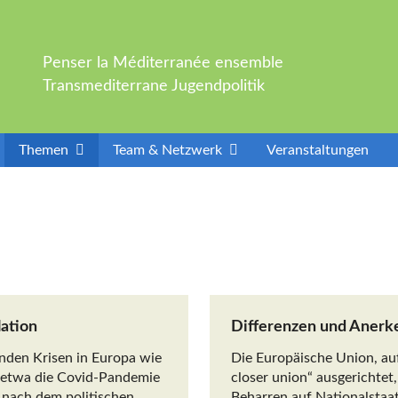
Penser la Méditerranée ensemble
Transmediterrane Jugendpolitik
Themen
Team & Netzwerk
Veranstaltungen
ation
Differenzen und Aner
nden Krisen in Europa wie
Die Europäische Union, auf
 etwa die Covid-Pandemie
closer union“ ausgerichtet,
e nach dem politischen
Beharren auf Nationalstaat