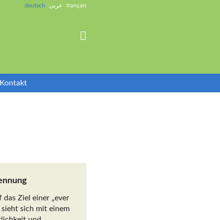
deutsch
عربي
français

Kontakt
kennung
 das Ziel einer „ever
 sieht sich mit einem
lichkeit und