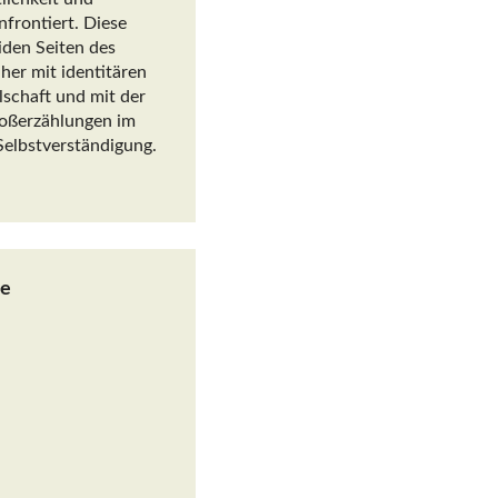
nfrontiert. Diese
iden Seiten des
her mit identitären
schaft und mit der
roßerzählungen im
 Selbstverständigung.
me