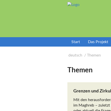
label_goto_content
Start
Das Projekt
deutsch
Themen
Themen
Grenzen und Zirkul
Mit den herausforder
im Maghreb – zuletzt
oder aktuell die Frag