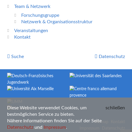
Team & Netzwerk
Forschungsgruppe
Netzwerk & Organisationsstruktur
Veranstaltungen
Kontakt


Suche
Datenschutz
Diese Website verwendet Cookies, um
schließen
bestmöglichen Service zu bieten.
Nähere Informationen finden Sie auf der Seite
© 2026 Universität des
Sitemap
Kontakt
Datenschutz
und
Impressum
.
Saarlandes | Romanistik
Impressum
Datenschutz