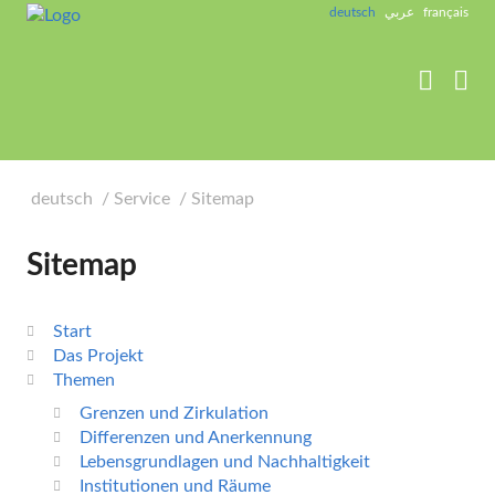
label_goto_content
deutsch
عربي
français


deutsch
Service
Sitemap
Sitemap
Start
Das Projekt
Themen
Grenzen und Zirkulation
Differenzen und Anerkennung
Lebensgrundlagen und Nachhaltigkeit
Institutionen und Räume