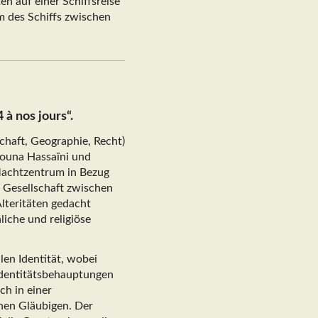
n auf einer Schiffsreise
m des Schiffs zwischen
à nos jours“.
schaft, Geographie, Recht)
ouna Hassaïni und
Machtzentrum in Bezug
e Gesellschaft zwischen
Alteritäten gedacht
liche und religiöse
len Identität, wobei
 Identitätsbehauptungen
ch in einer
hen Gläubigen. Der