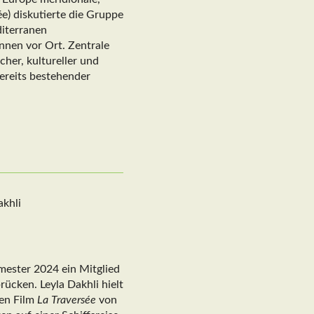
e) diskutierte die Gruppe
diterranen
innen vor Ort. Zentrale
her, kultureller und
ereits bestehender
mester 2024 ein Mitglied
ücken. Leyla Dakhli hielt
den Film
La Traversée
von