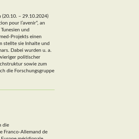
(20.10. – 29.10.2024)
on pour l’avenir“, an
, Tunesien und
smed-Projekts einen
 stellte sie Inhalte und
nars. Dabei wurden u. a.
ieriger politischer
schstruktur sowie zum
ich die Forschungsgruppe
h die
e Franco-Allemand de
 Europe méridionale,