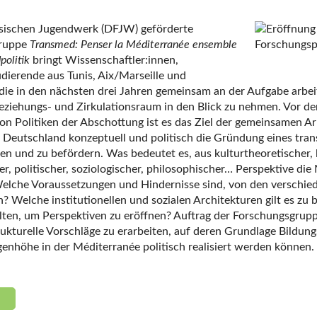
sischen Jugendwerk (DFJW) geförderte
gruppe
Transmed:
Penser la Méditerranée ensemble
politik
bringt Wissenschaftler:innen,
ierende aus Tunis, Aix/Marseille und
ie in den nächsten drei Jahren gemeinsam an der Aufgabe arbei
eziehungs- und Zirkulationsraum in den Blick zu nehmen. Vor d
on Politiken der Abschottung ist es das Ziel der gemeinsamen Ar
 Deutschland konzeptuell und politisch die Gründung eines tra
n und zu befördern. Was bedeutet es, aus kulturtheoretischer, li
her, politischer, soziologischer, philosophischer… Perspektive di
lche Voraussetzungen und Hindernisse sind, von den verschi
? Welche institutionellen und sozialen Architekturen gilt es zu
ten, um Perspektiven zu eröffnen? Auftrag der Forschungsgruppe
ukturelle Vorschläge zu erarbeiten, auf deren Grundlage Bildun
nhöhe in der Méditerranée politisch realisiert werden können.