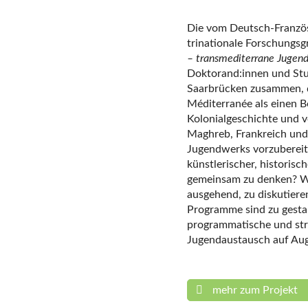
Die vom Deutsch-Franzö
trinationale Forschungs
– transmediterrane Jugend
Doktorand:innen und Stud
Saarbrücken zusammen, d
Méditerranée als einen B
Kolonialgeschichte und v
Maghreb, Frankreich und
Jugendwerks vorzubereite
künstlerischer, historisc
gemeinsam zu denken? We
ausgehend, zu diskutieren
Programme sind zu gestal
programmatische und str
Jugendaustausch auf Auge
mehr zum Projekt