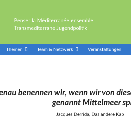
Penser la Méditerranée ensemble
Transmediterrane Jugendpolitik
Themen
Team & Netzwerk
Veranstaltungen
enennen wir, wenn wir von dies
annt Mittelmeer sprec
errida, Das andere Kap