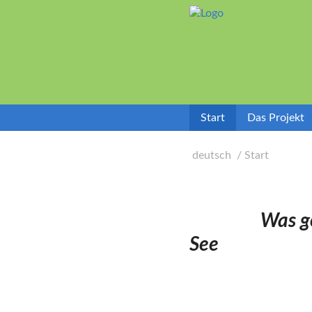
label_goto_content
Start
Das Projekt
deutsch
Start
Was genau b
See gen
Jacques D