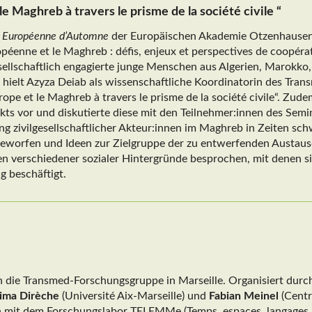
le Maghreb à travers le prisme de la société civile “
 Européenne d’Automne
der Europäischen Akademie Otzenhausen 
éenne et le Maghreb : défis, enjeux et perspectives de coopérati
esellschaftlich engagierte junge Menschen aus Algerien, Marokko
hielt Azyza Deiab als wissenschaftliche Koordinatorin des Tran
pe et le Maghreb à travers le prisme de la société civile“. Zudem
kts vor und diskutierte diese mit den Teilnehmer:innen des Semi
g zivilgesellschaftlicher Akteur:innen im Maghreb in Zeiten schw
eworfen und Ideen zur Zielgruppe der zu entwerfenden Austau
n verschiedener sozialer Hintergründe besprochen, mit denen s
g beschäftigt.
h die Transmed-Forschungsgruppe in Marseille. Organisiert durc
ima Dirèche
(Université Aix-Marseille) und
Fabian Meinel
(Centr
n mit dem Forschungslabor TELEMMe (Temps, espaces, langages,