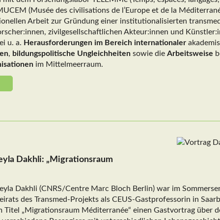
CEM (Musée des civilisations de l’Europe et de la Méditerrané
ionellen Arbeit zur Gründung einer institutionalisierten transme
scher:innen, zivilgesellschaftlichen Akteur:innen und Künstler:
i u. a.
Herausforderungen im Bereich internationaler
akademisc
ten
,
bildungspolitische Ungleichheiten
sowie die
Arbeitsweise
b
nisationen
im Mittelmeerraum.
eyla Dakhli: „Migrationsraum
 Leyla Dakhli (CNRS/Centre Marc Bloch Berlin) war im Sommerse
eirats des Transmed-Projekts als CEUS-Gastprofessorin in Saarbr
m Titel „Migrationsraum Méditerranée“ einen Gastvortrag über 