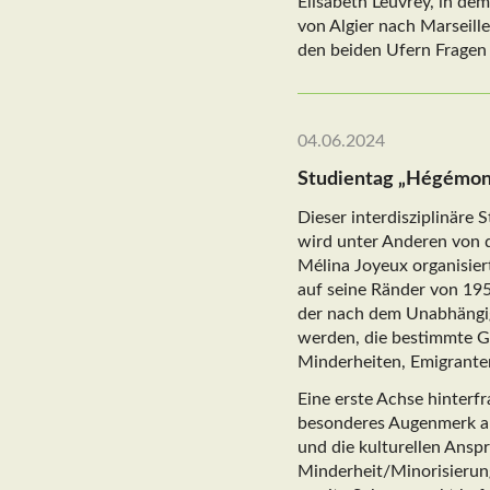
Elisabeth Leuvrey, in de
von Algier nach Marseil
den beiden Ufern Fragen
04.06.2024
Studientag „Hégémonie
Dieser interdisziplinäre 
wird unter Anderen von 
Mélina Joyeux organisie
auf seine Ränder von 195
der nach dem Unabhängigk
werden, die bestimmte Gru
Minderheiten, Emigrante
Eine erste Achse hinterf
besonderes Augenmerk auf
und die kulturellen Ansp
Minderheit/Minorisierun