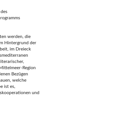
ten werden, die
em Hintergrund der
beit, im Dreieck
nsmediterranen
terarischer,
e Mittelmeer-Region
edenen Bezügen
 bauen, welche
 ist es,
gskooperationen und