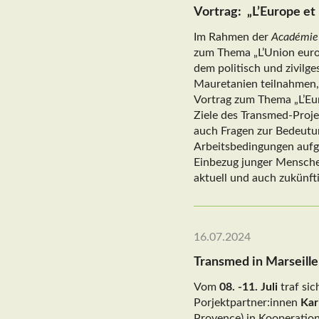
Vortrag: „L’Europe et 
Im Rahmen der
Académie
zum Thema „L’Union europ
dem politisch und zivilg
Mauretanien teilnahmen, 
Vortrag zum Thema „L’Euro
Ziele des Transmed-Proje
auch Fragen zur Bedeutun
Arbeitsbedingungen aufg
Einbezug junger Mensche
aktuell und auch zukünfti
16.07.2024
Transmed in Marseille
Vom
08. -11. Juli
traf sic
Porjektpartner:innen
Kar
Provence) in Kooperatio