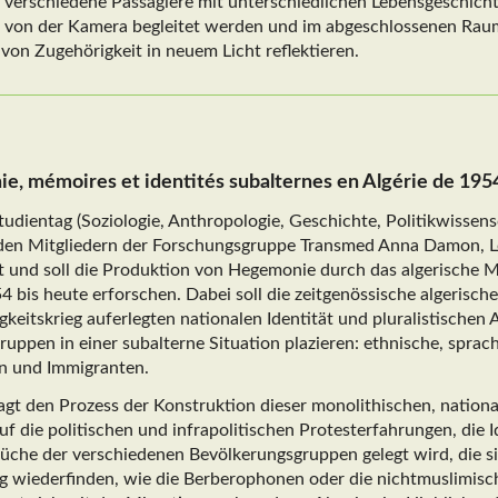
m verschiedene Passagiere mit unterschiedlichen Lebensgeschichte
le von der Kamera begleitet werden und im abgeschlossenen Rau
 von Zugehörigkeit in neuem Licht reflektieren.
, mémoires et identités subalternes en Algérie de 1954 
Studientag (Soziologie, Anthropologie, Geschichte, Politikwissen
den Mitgliedern der Forschungsgruppe Transmed Anna Damon, L
rt und soll die Produktion von Hegemonie durch das algerische 
4 bis heute erforschen. Dabei soll die zeitgenössische algerisch
eitskrieg auferlegten nationalen Identität und pluralistischen 
ppen in einer subalterne Situation plazieren: ethnische, sprach
n und Immigranten.
ragt den Prozess der Konstruktion dieser monolithischen, nationa
 die politischen und infrapolitischen Protesterfahrungen, die
rüche der verschiedenen Bevölkerungsgruppen gelegt wird, die si
g wiederfinden, wie die Berberophonen oder die nichtmuslimisc