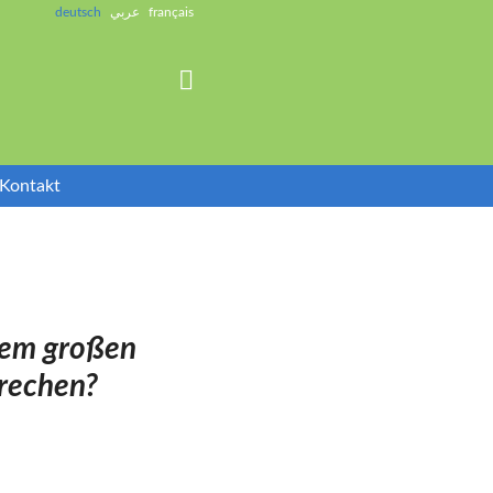
deutsch
عربي
français

Kontakt
em großen
hen?