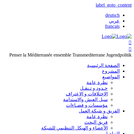
label_goto_content
deutsch
عربي
français


Penser la Méditerranée ensemble
Transmediterrane Jugendpolitik
الصفحة الرئيسية
المشروع
المواضيع
نظرة عامة
حـدود و تـنقـل
الاختلافات و الاعتراف
سبل العيش والاستدامة
مؤسسات و فضـاءات
الفريق و شبكة العمل
نظرة عامة
فريق البحث
الأعضاء و الهيكل التنظيمي للشبكة
التواصل