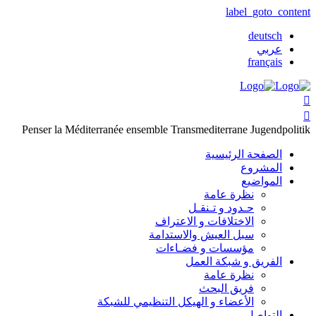
label_goto_content
deutsch
عربي
français


Penser la Méditerranée ensemble
Transmediterrane Jugendpolitik
الصفحة الرئيسية
المشروع
المواضيع
نظرة عامة
حـدود و تـنقـل
الاختلافات و الاعتراف
سبل العيش والاستدامة
مؤسسات و فضـاءات
الفريق و شبكة العمل
نظرة عامة
فريق البحث
الأعضاء و الهيكل التنظيمي للشبكة
التواصل