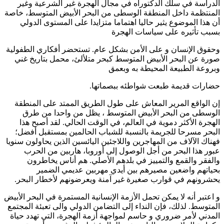
الدراسة في سلك الدكتوراه في مجال الهجرة غير الشرعية وغير
المنتظمة داخل المنطقة الوسطى من البحر الأبيض المتوسط، خاصة
أن هذا الموضوع يثير حاليا اهتماما متزايدا على المستوى الدولي
بسبب تأثيره على سياسات الهجرة
وحقوق الإنسان و على الأمن بشكل عام. تستحضر أفكاري الطفولية
صورة عن البحر الأبيض المتوسط كبحر متلألئ، محمل بتاريخ غني
وبروعة الطبيعة المحيطة به وبعمق
حضارات قديمة طبعت شواطئه ببصماتها.
إن الواقع المرير المعاش على طول الطريق الممتد على المنطقة
الوسطى من البحر الأبيض المتوسط ، يظل من واحدا من طرق
الهجرة الأكثر دموية في العالم، في الوقت الحالي. لقد أصبح هذا
البحر مسرحا للجريمة بالنسبة للشباب الحالمين بمستقبل أفضل؛
فهناك الآلاف من المهاجرين واللاجئين اليائسين الذين يحاولون سنويا
عبور هذا البحر من أجل الوصول إلى أوروبا، هاربين من الحرب
والفقر والقمع والتمييز في بلدهم الأصلي. هم أناس يخاطرون
بحياتهم واضعين مصيرهم بين أيدي مهربين عديمي الضمير
يحشرونهم في قوارب صغيرة غير آمنة ويعرضونهم لأخطار البحر.
و اعتبر أنه لا يمكن تحمل الأزمة الإنسانية المستمرة في البحر الأبيض
المتوسط. لذلك، فإن النداء إلى التضامن الدولي والى تعبئة المجتمع
المدني لأمر ضروري و حاسم لمواجهة أزمة الهجرة، التي تهدد حياة