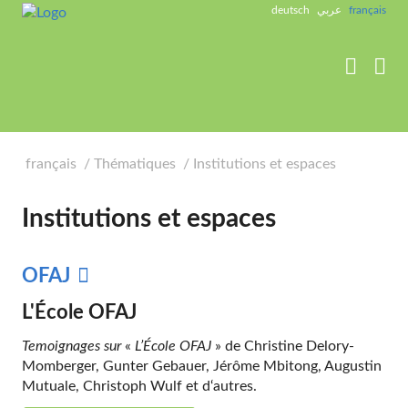
label_goto_content
deutsch
عربي
français


français
Thématiques
Institutions et espaces
Institutions et espaces
OFAJ
L'École OFAJ
Temoignages sur
«
L’École OFAJ
» de Christine Delory-
Momberger, Gunter Gebauer, Jérôme Mbitong, Augustin
Mutuale, Christoph Wulf et d‘autres.