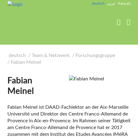
label_goto_content
deutsch
عربي
français


deutsch
Team & Netzwerk
Forschungsgruppe
Fabian Meinel
Fabian
Meinel
Fabian Meinel ist DAAD-Fachlektor an der Aix-Marseille
Université und Direktor des Centre Franco-Allemand de
Provence in Aix-en-Provence. Im Rahmen seiner Tätigkeit
am Centre Franco-Allemand de Provence hat er 2017
zusammen mit dem Institut des Etudes Avancées IMéRA