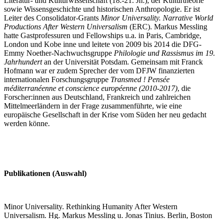
Literatur- und Kulturwissenschaft (18.-21. Jh.), der Kulturtheorie
sowie Wissensgeschichte und historischen Anthropologie. Er ist
Leiter des Consolidator-Grants
Minor Universality. Narrative World
Productions After Western Universalism
(ERC). Markus Messling
hatte Gastprofessuren und Fellowships u.a. in Paris, Cambridge,
London und Kobe inne und leitete von 2009 bis 2014 die DFG-
Emmy Noether-Nachwuchsgruppe
Philologie und Rassismus im 19.
Jahrhundert
an der Universität Potsdam. Gemeinsam mit Franck
Hofmann war er zudem Sprecher der vom DFJW finanzierten
internationalen Forschungsgruppe
Transmed ! Pensée
méditerranéenne et conscience européenne
(2010-2017)
, die
Forscher:innen aus Deutschland, Frankreich und zahlreichen
Mittelmeerländern in der Frage zusammenführte, wie eine
europäische Gesellschaft in der Krise vom Süden her neu gedacht
werden könne.
Publikationen (Auswahl)
Minor Universality. Rethinking Humanity After Western
Universalism. Hg. Markus Messling u. Jonas Tinius. Berlin, Boston