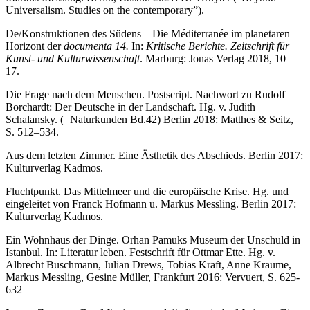
Universalism. Studies on the contemporary”).
De/Konstruktionen des Südens – Die Méditerranée im planetaren
Horizont der
documenta 14.
In:
Kritische Berichte. Zeitschrift für
Kunst- und Kulturwissenschaft
. Marburg: Jonas Verlag 2018, 10–
17.
Die Frage nach dem Menschen. Postscript. Nachwort zu Rudolf
Borchardt: Der Deutsche in der Landschaft. Hg. v. Judith
Schalansky. (=Naturkunden Bd.42) Berlin 2018: Matthes & Seitz,
S. 512–534.
Aus dem letzten Zimmer. Eine Ästhetik des Abschieds. Berlin 2017:
Kulturverlag Kadmos.
Fluchtpunkt. Das Mittelmeer und die europäische Krise. Hg. und
eingeleitet von Franck Hofmann u. Markus Messling. Berlin 2017:
Kulturverlag Kadmos.
Ein Wohnhaus der Dinge. Orhan Pamuks Museum der Unschuld in
Istanbul. In: Literatur leben. Festschrift für Ottmar Ette. Hg. v.
Albrecht Buschmann, Julian Drews, Tobias Kraft, Anne Kraume,
Markus Messling, Gesine Müller, Frankfurt 2016: Vervuert, S. 625-
632