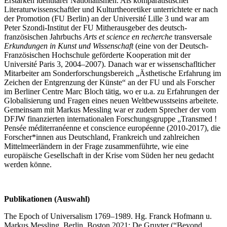
Erstarken identitärer Nationalismen. Als komparatistischer
Literaturwissenschaftler und Kulturtheoretiker unterrichtete er nach
der Promotion (FU Berlin) an der Université Lille 3 und war am
Peter Szondi-Institut der FU Mitherausgeber des deutsch-
französischen Jahrbuchs
Arts et science en recherche
transversale
Erkundungen in Kunst und Wissenschaft
(eine von der Deutsch-
Französischen Hochschule geförderte Kooperation mit der
Université Paris 3, 2004–2007). Danach war er wissenschaflticher
Mitarbeiter am Sonderforschungsbereich „Ästhetische Erfahrung im
Zeichen der Entgrenzung der Künste“ an der FU und als Forscher
im Berliner Centre Marc Bloch tätig, wo er u.a. zu Erfahrungen der
Globalisierung und Fragen eines neuen Weltbewusstseins arbeitete.
Gemeinsam mit Markus Messling war er zudem Sprecher der vom
DFJW finanzierten internationalen Forschungsgruppe „Transmed !
Pensée méditerranéenne et conscience européenne (2010-2017), die
Forscher*innen aus Deutschland, Frankreich und zahlreichen
Mittelmeerländern in der Frage zusammenführte, wie eine
europäische Gesellschaft in der Krise vom Süden her neu gedacht
werden könne.
Publikationen (Auswahl)
The Epoch of Universalism 1769–1989. Hg. Franck Hofmann u.
Markus Messling. Berlin, Boston 2021: De Gruyter (“Beyond